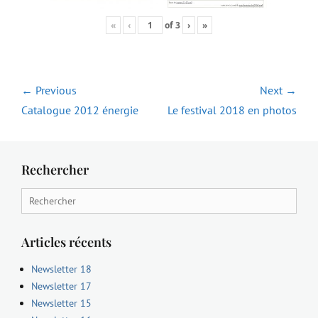
«
‹
of
3
›
»
Navigation
← Previous
Next →
de
Previous
Next
Catalogue 2012 énergie
Le festival 2018 en photos
l’article
post:
post:
Rechercher
Search
for:
Articles récents
Newsletter 18
Newsletter 17
Newsletter 15