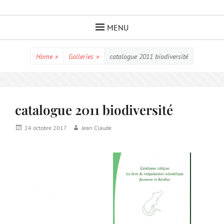
Skip
to
MENU
content
Home
»
Galleries
»
catalogue 2011 biodiversité
catalogue 2011 biodiversité
Posted
Author
24 octobre 2017
Jean Claude
on