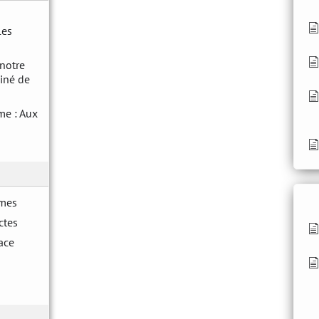
les
 notre
iné de
me : Aux
imes
ctes
face