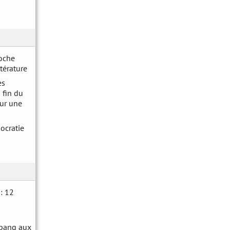
roche
térature
es
a fin du
ur une
mocratie
: 12
g bang aux