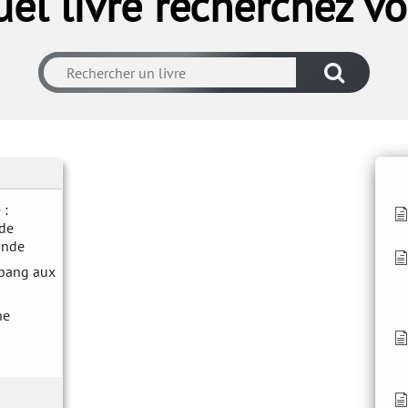
el livre recherchez v
 :
 de
onde
g bang aux
ne