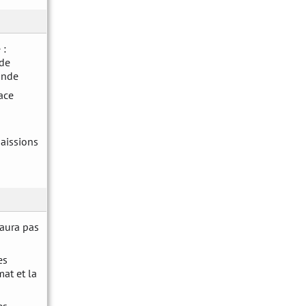
 :
 de
onde
face
naissions
'aura pas
es
mat et la