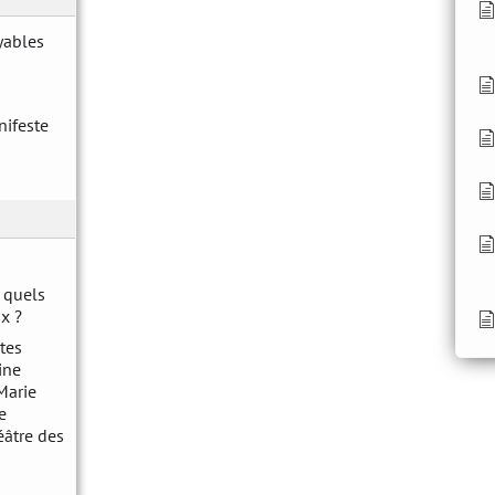
yables
ifeste
: quels
x ?
rtes
ine
Marie
e
éâtre des