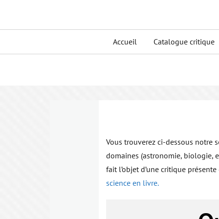
Skip
to
Primary
content
Accueil
Catalogue critique
menu
Vous trouverez ci-dessous notre sél
domaines (astronomie, biologie, en
fait l’objet d’une critique présen
science en livre.