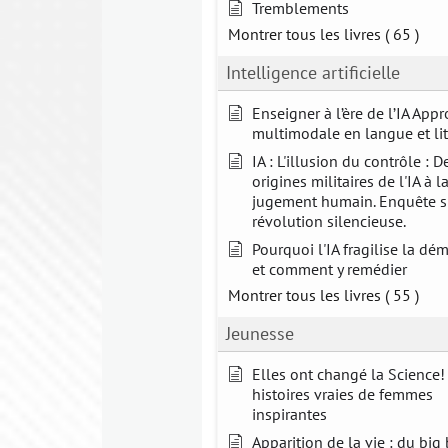
Tremblements
Montrer tous les livres
( 65 )
Intelligence artificielle
Enseigner à l’ère de l’IA App
multimodale en langue et lit
IA : L'illusion du contrôle : D
origines militaires de l'IA à l
jugement humain. Enquête s
révolution silencieuse.
Pourquoi l'IA fragilise la dé
et comment y remédier
Montrer tous les livres
( 55 )
Jeunesse
Elles ont changé la Science! 
histoires vraies de femmes
inspirantes
Apparition de la vie : du bi