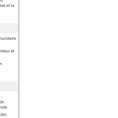
es
mat et la
nucléaire
enteur et
er
 :
 de
onde
ctes