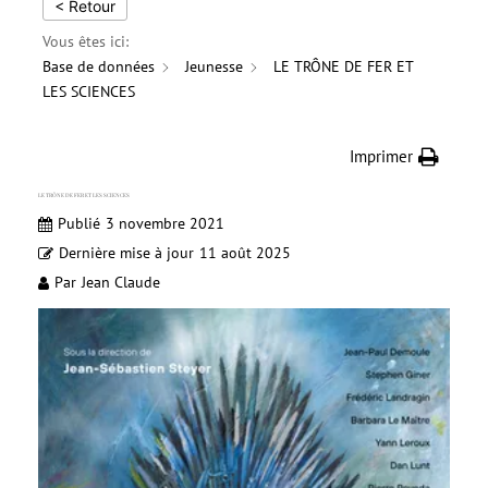
< Retour
Vous êtes ici:
Base de données
Jeunesse
LE TRÔNE DE FER ET
LES SCIENCES
Imprimer
LE TRÔNE DE FER ET LES SCIENCES
Publié
3 novembre 2021
Dernière mise à jour
11 août 2025
Par
Jean Claude