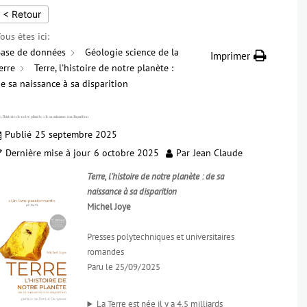
< Retour
ous êtes ici:
ase de données
Géologie science de la
Imprimer
erre
Terre, l'histoire de notre planète :
e sa naissance à sa disparition
, l’histoire de notre planète : de sa naissance à sa disparition
Publié
25 septembre 2025
Dernière mise à jour
6 octobre 2025
Par
Jean Claude
Terre, l’histoire de notre planète : de sa
naissance à sa disparition
Michel Joye
Presses polytechniques et universitaires
romandes
Paru le 25/09/2025
La Terre est née il y a 4,5 milliards