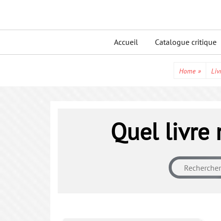
Skip
to
Primary
content
Accueil
Catalogue critique
menu
Home
»
Liv
Quel livre