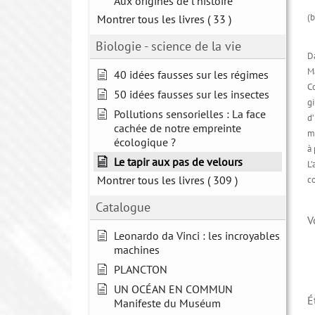
Aux origines de l'histoire
(
Montrer tous les livres
( 33 )
Biologie - science de la vie
D
Ma
40 idées fausses sur les régimes
Co
50 idées fausses sur les insectes
gi
Pollutions sensorielles : La face
d’
cachée de notre empreinte
mo
écologique ?
à 
Le tapir aux pas de velours
L’
Montrer tous les livres
( 309 )
co
Catalogue
V
Leonardo da Vinci : les incroyables
machines
PLANCTON
UN OCÉAN EN COMMUN
É
Manifeste du Muséum