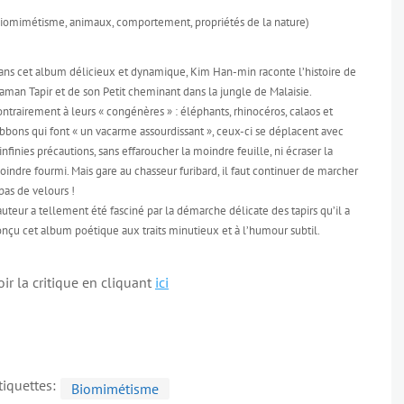
biomimétisme, animaux, comportement, propriétés de la nature)
ans cet album délicieux et dynamique, Kim Han-min raconte l’histoire de
man Tapir et de son Petit cheminant dans la jungle de Malaisie.
ntrairement à leurs « congénères » : éléphants, rhinocéros, calaos et
bbons qui font « un vacarme assourdissant », ceux-ci se déplacent avec
infinies précautions, sans effaroucher la moindre feuille, ni écraser la
indre fourmi. Mais gare au chasseur furibard, il faut continuer de marcher
pas de velours !
auteur a tellement été fasciné par la démarche délicate des tapirs qu’il a
nçu cet album poétique aux traits minutieux et à l’humour subtil.
oir la critique en cliquant
ici
tiquettes:
Biomimétisme