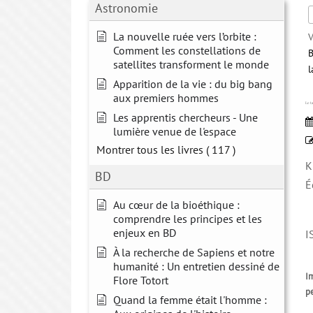
Astronomie
La nouvelle ruée vers l’orbite :
V
Comment les constellations de
B
satellites transforment le monde
l
Apparition de la vie : du big bang
aux premiers hommes
Le ta
Les apprentis chercheurs - Une
lumière venue de l'espace
Montrer tous les livres
( 117 )
K
BD
É
Au cœur de la bioéthique :
comprendre les principes et les
enjeux en BD
I
À la recherche de Sapiens et notre
humanité : Un entretien dessiné de
Im
Flore Totort
p
Quand la femme était l'homme :