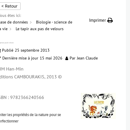
< Retour
ous êtes ici:
Imprimer
ase de données
Biologie - science de
a vie
Le tapir aux pas de velours
pir aux pas de velours
Publié
25 septembre 2013
Dernière mise à jour
15 mai 2026
Par
Jean Claude
IM Han-Min
ditions CAMBOURAKIS, 2013 ©
SBN : 9782366240566
iter les propriétés de la nature pour se
erfectionner