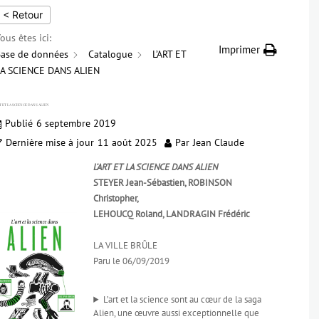
< Retour
ous êtes ici:
Imprimer
ase de données
Catalogue
L’ART ET
A SCIENCE DANS ALIEN
T ET LA SCIENCE DANS ALIEN
Publié
6 septembre 2019
Dernière mise à jour
11 août 2025
Par
Jean Claude
L’ART ET LA SCIENCE DANS ALIEN
STEYER Jean-Sébastien, ROBINSON
Christopher,
LEHOUCQ Roland, LANDRAGIN Frédéric
LA VILLE BRÛLE
Paru le 06/09/2019
L’art et la science sont au cœur de la saga
Alien, une œuvre aussi exceptionnelle que