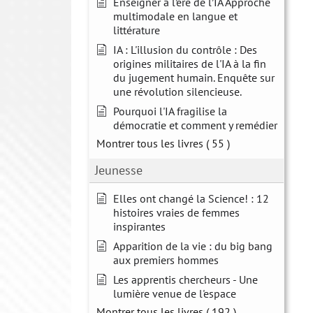
Enseigner à l’ère de l’IA Approche
multimodale en langue et
littérature
IA : L'illusion du contrôle : Des
origines militaires de l'IA à la fin
du jugement humain. Enquête sur
une révolution silencieuse.
Pourquoi l'IA fragilise la
démocratie et comment y remédier
Montrer tous les livres
( 55 )
Jeunesse
Elles ont changé la Science! : 12
histoires vraies de femmes
inspirantes
Apparition de la vie : du big bang
aux premiers hommes
Les apprentis chercheurs - Une
lumière venue de l'espace
Montrer tous les livres
( 192 )