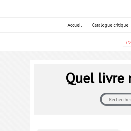
Skip
to
Primary
content
Accueil
Catalogue critique
menu
Ho
Quel livre