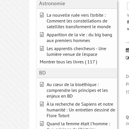
Astronomie
La nouvelle ruée vers l’orbite :
V
Comment les constellations de
B
satellites transforment le monde
u
Apparition de la vie : du big bang
aux premiers hommes
Comm
Les apprentis chercheurs - Une
lumière venue de l'espace
Montrer tous les livres
( 117 )
BD
D
P
Au cœur de la bioéthique :
comprendre les principes et les
I
enjeux en BD
À la recherche de Sapiens et notre
humanité : Un entretien dessiné de
Flore Totort
Q
Quand la femme était l'homme :
(s