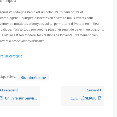
ientifiques)
agnus Philodolphe Pépin est un botaniste, minéralogiste et
tomologiste. Il s’inspire d’insectes ou divers animaux vivants pour
venter de multiples prototypes qui lui permettent d’évoluer en milieu
uatique. Mais surtout, son voeu le plus cher serait de devenir un poisson…
 la nature est son modèle, les créations de l’inventeur l’amènent bien
uvent à des situations délicates.
ire la critique
tiquettes:
Biomimétisme
Précédent
Suivant
Un livre sur l’environnement pas comme les autres
CLIC ! L’ÉNERGIE