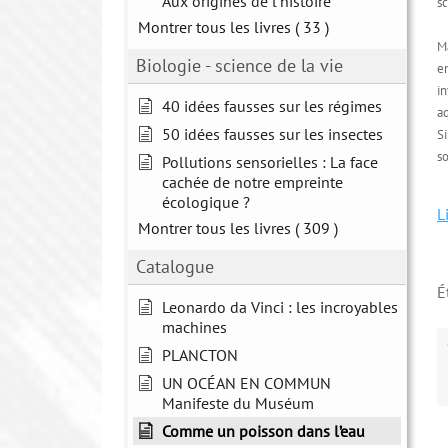
Aux origines de l'histoire
sc
Montrer tous les livres
( 33 )
M
Biologie - science de la vie
en
in
40 idées fausses sur les régimes
aq
50 idées fausses sur les insectes
Si
so
Pollutions sensorielles : La face
cachée de notre empreinte
écologique ?
L
Montrer tous les livres
( 309 )
Catalogue
É
Leonardo da Vinci : les incroyables
machines
PLANCTON
UN OCÉAN EN COMMUN
Manifeste du Muséum
Comme un poisson dans l’eau