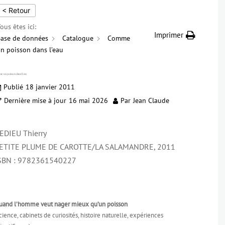
< Retour
ous êtes ici:
Imprimer
ase de données
Catalogue
Comme
n poisson dans l’eau
e un poisson dans l’eau
Publié
18 janvier 2011
Dernière mise à jour
16 mai 2026
Par
Jean Claude
EDIEU Thierry
ETITE PLUME DE CAROTTE/LA SALAMANDRE, 2011
SBN : 9782361540227
uand l’homme veut nager mieux qu’un poisson
cience, cabinets de curiosités, histoire naturelle, expériences