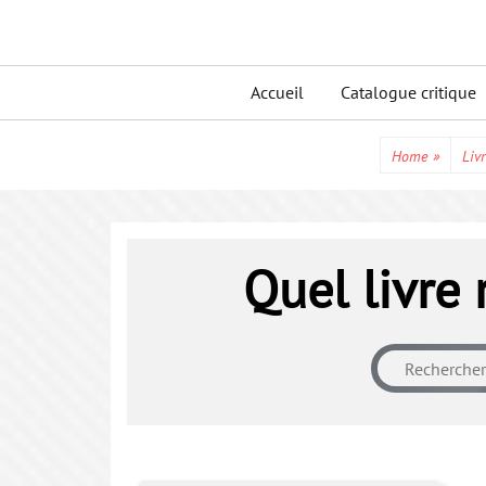
Skip
to
Primary
content
Accueil
Catalogue critique
menu
Home
»
Livr
Quel livre