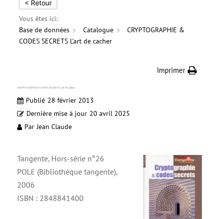
< Retour
Vous êtes ici:
Base de données
Catalogue
CRYPTOGRAPHIE &
CODES SECRETS L’art de cacher
Imprimer
CRYPTOGRAPHIE & CODES SECRETS L’art de cacher
Publié
28 février 2013
Dernière mise à jour
20 avril 2025
Par
Jean Claude
Tangente, Hors-série n°26
POLE (Bibliothèque tangente),
2006
ISBN : 2848841400