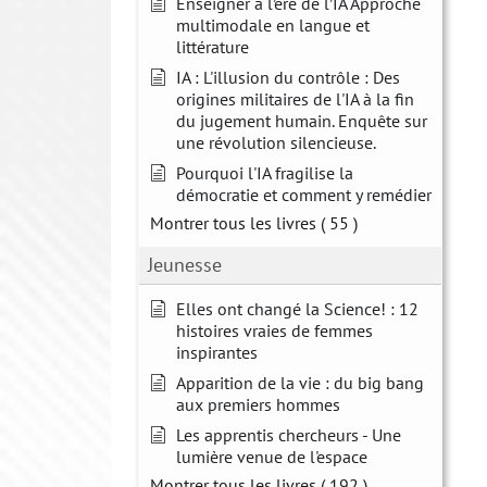
Enseigner à l’ère de l’IA Approche
multimodale en langue et
littérature
IA : L'illusion du contrôle : Des
origines militaires de l'IA à la fin
du jugement humain. Enquête sur
une révolution silencieuse.
Pourquoi l'IA fragilise la
démocratie et comment y remédier
Montrer tous les livres
( 55 )
Jeunesse
Elles ont changé la Science! : 12
histoires vraies de femmes
inspirantes
Apparition de la vie : du big bang
aux premiers hommes
Les apprentis chercheurs - Une
lumière venue de l'espace
Montrer tous les livres
( 192 )