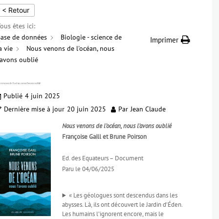
< Retour
ous êtes ici:
ase de données
Biologie - science de
Imprimer
a vie
Nous venons de l'océan, nous
'avons oublié
 venons de l’océan, nous l’avons oublié
Publié
4 juin 2025
Dernière mise à jour
20 juin 2025
Par
Jean Claude
Nous venons de l’océan, nous l’avons oublié
Françoise Gaill et Brune Poirson
Ed. des Equateurs – Document
Paru le 04/06/2025
« Les géologues sont descendus dans les
abysses. Là, ils ont découvert le Jardin d’Éden.
Les humains l’ignorent encore, mais le