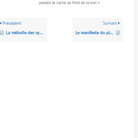
paradis se cache au fond de la mer. »
Précédent
Suivant
La mélodie des synapses : comment la musique connecte notre cerveau (et nous connecte aux autres)
Le manifeste du plancton : l’avenir du vivant