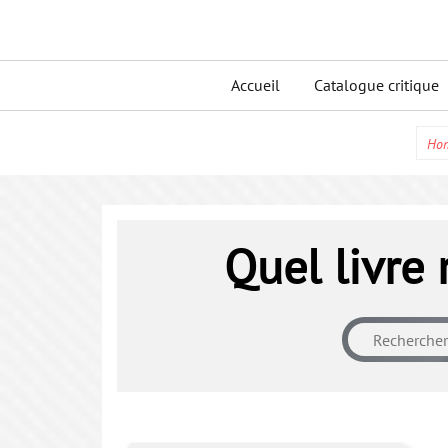
Skip
to
Primary
content
Accueil
Catalogue critique
menu
Ho
Quel livre