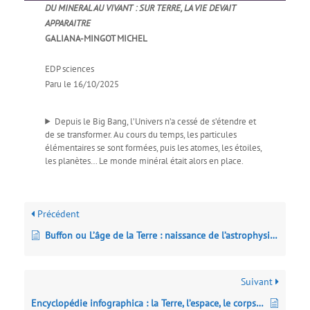
DU MINERAL AU VIVANT : SUR TERRE, LA VIE DEVAIT
APPARAITRE
GALIANA-MINGOT MICHEL
EDP sciences
Paru le 16/10/2025
Depuis le Big Bang, l’Univers n’a cessé de s’étendre et
de se transformer. Au cours du temps, les particules
élémentaires se sont formées, puis les atomes, les étoiles,
les planètes… Le monde minéral était alors en place.
Précédent
Buffon ou L’âge de la Terre : naissance de l’astrophysique de laboratoire
Suivant
Encyclopédie infographica : la Terre, l’espace, le corps humain, les animaux, les technologies… et plus encore : pour les petits et grands curieux