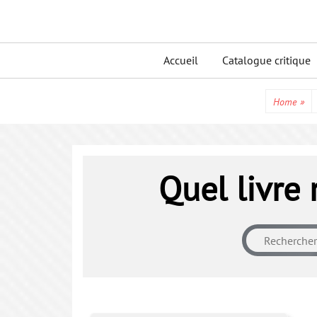
Skip
to
Primary
content
Accueil
Catalogue critique
menu
Home
»
Quel livre