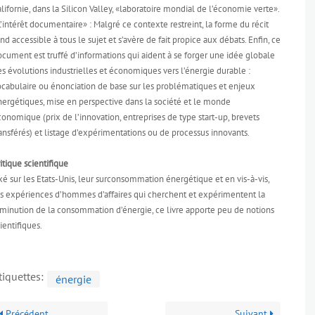
lifornie, dans la Silicon Valley, «laboratoire mondial de l’économie verte».
’intérêt documentaire» : Malgré ce contexte restreint, la forme du récit
nd accessible à tous le sujet et s’avère de fait propice aux débats. Enfin, ce
cument est truffé d’informations qui aident à se forger une idée globale
s évolutions industrielles et économiques vers l’énergie durable :
ocabulaire ou énonciation de base sur les problématiques et enjeux
nergétiques, mise en perspective dans la société et le monde
onomique (prix de l’innovation, entreprises de type start-up, brevets
ansférés) et listage d’expérimentations ou de processus innovants.
itique scientifique
é sur les Etats-Unis, leur surconsommation énergétique et en vis-à-vis,
es expériences d’hommes d’affaires qui cherchent et expérimentent la
iminution de la consommation d’énergie, ce livre apporte peu de notions
ientifiques.
tiquettes:
énergie
Précédent
Suivant