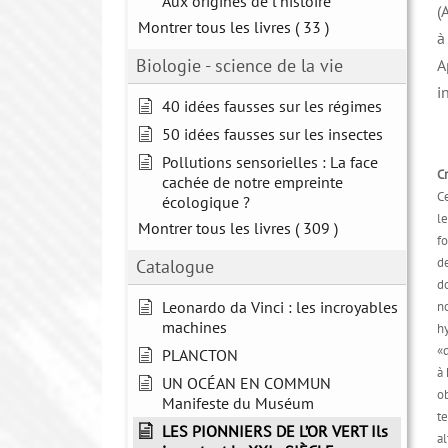
Aux origines de l'histoire
(
Montrer tous les livres
( 33 )
à
Biologie - science de la vie
A
i
40 idées fausses sur les régimes
50 idées fausses sur les insectes
Pollutions sensorielles : La face
C
cachée de notre empreinte
C
écologique ?
le
Montrer tous les livres
( 309 )
f
de
Catalogue
do
Leonardo da Vinci : les incroyables
n
machines
hy
«d
PLANCTON
à
UN OCÉAN EN COMMUN
o
Manifeste du Muséum
t
LES PIONNIERS DE L’OR VERT Ils
a