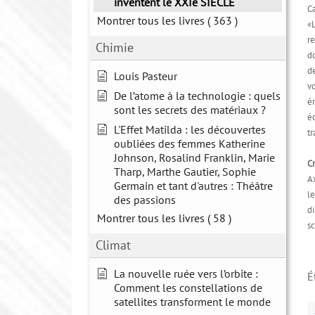
inventent le XXIe SIÈCLE
Ca
Montrer tous les livres
( 363 )
«L
re
Chimie
do
de
Louis Pasteur
v
De l’atome à la technologie : quels
é
sont les secrets des matériaux ?
éc
L'Effet Matilda : les découvertes
tr
oubliées des femmes Katherine
Johnson, Rosalind Franklin, Marie
Cr
Tharp, Marthe Gautier, Sophie
Ax
Germain et tant d'autres : Théâtre
l
des passions
d
Montrer tous les livres
( 58 )
sc
Climat
La nouvelle ruée vers l’orbite :
É
Comment les constellations de
satellites transforment le monde