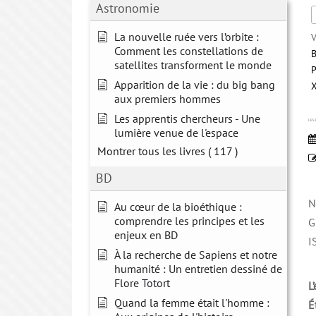
Astronomie
La nouvelle ruée vers l’orbite :
V
Comment les constellations de
B
satellites transforment le monde
P
Apparition de la vie : du big bang
X
aux premiers hommes
Les apprentis chercheurs - Une
LES 
lumière venue de l'espace
Montrer tous les livres
( 117 )
BD
N
Au cœur de la bioéthique :
comprendre les principes et les
G
enjeux en BD
I
À la recherche de Sapiens et notre
humanité : Un entretien dessiné de
Flore Totort
L
Quand la femme était l'homme :
É