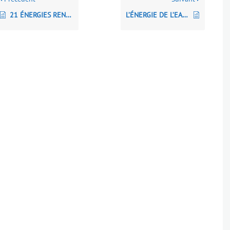
21 ÉNERGIES RENOUVELABLES INSOLITES POUR LE 21e SIÈCLE
L’ÉNERGIE DE L’EAU Une richesse à exploiter dans le respect de l’environnement