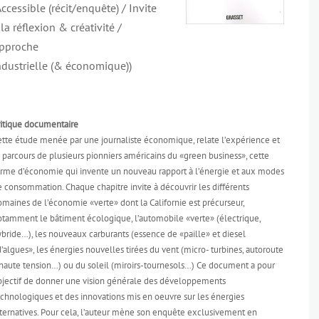
Accessible (récit/enquête) / Invite
 la réflexion & créativité /
pproche
ndustrielle (& économique))
ritique documentaire
ette étude menée par une journaliste économique, relate l’expérience et
 parcours de plusieurs pionniers américains du «green business», cette
orme d’économie qui invente un nouveau rapport à l’énergie et aux modes
 consommation. Chaque chapitre invite à découvrir les différents
maines de l’économie «verte» dont la Californie est précurseur,
otamment le bâtiment écologique, l’automobile «verte» (électrique,
bride…), les nouveaux carburants (essence de «paille» et diesel
’algues», les énergies nouvelles tirées du vent (micro- turbines, autoroute
 haute tension…) ou du soleil (miroirs-tournesols…) Ce document a pour
bjectif de donner une vision générale des développements
echnologiques et des innovations mis en oeuvre sur les énergies
lternatives. Pour cela, l’auteur mène son enquête exclusivement en