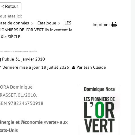
< Retour
ous êtes ici:
ase de données
Catalogue
LES
Imprimer
IONNIERS DE L’OR VERT Ils inventent le
XIe SIÈCLE
PIONNIERS DE L’OR VERT Ils inventent le XXIe SIÈCLE
Publié
31 janvier 2010
Dernière mise à jour
18 juillet 2026
Par
Jean Claude
ORA Dominique
RASSET, 01/2010.
SBN 9782246750918
’énergie et l’économie «verte» aux
tats-Unis