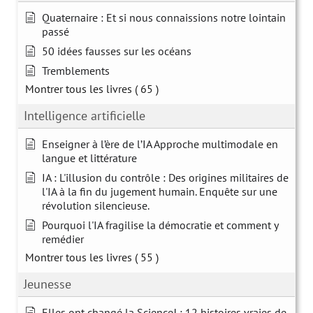
Quaternaire : Et si nous connaissions notre lointain
passé
50 idées fausses sur les océans
Tremblements
Montrer tous les livres
( 65 )
Intelligence artificielle
Enseigner à l’ère de l’IA Approche multimodale en
langue et littérature
IA : L'illusion du contrôle : Des origines militaires de
l'IA à la fin du jugement humain. Enquête sur une
révolution silencieuse.
Pourquoi l'IA fragilise la démocratie et comment y
remédier
Montrer tous les livres
( 55 )
Jeunesse
Elles ont changé la Science! : 12 histoires vraies de