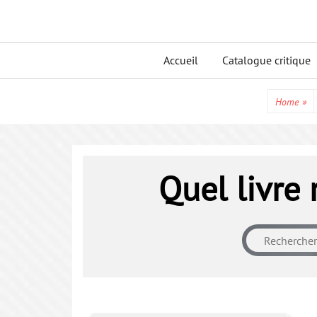
Skip
to
Primary
content
Accueil
Catalogue critique
menu
Home
»
Quel livre