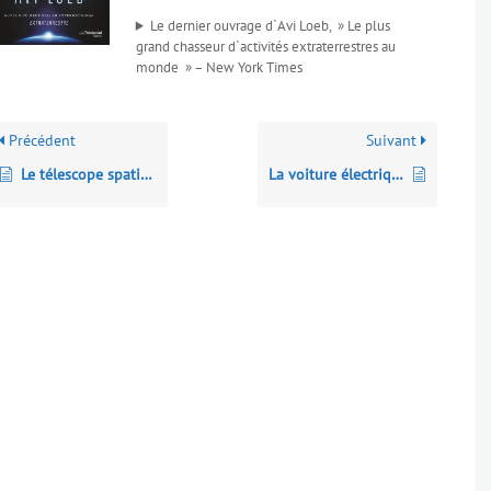
Le dernier ouvrage d`Avi Loeb, » Le plus
grand chasseur d`activités extraterrestres au
monde » – New York Times
Précédent
Suivant
Le télescope spatial James Webb : une nouvelle ère pour l’astronomie
La voiture électrique : zoom sur une solution de décarbonation légitime mais imparfaite