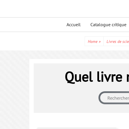
Skip
to
Primary
content
Accueil
Catalogue critique
menu
Home
»
Livres de scie
Quel livre