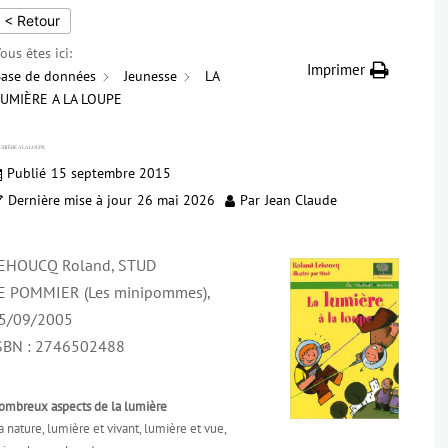
< Retour
ous êtes ici:
Imprimer
ase de données
Jeunesse
LA
LUMIÈRE A LA LOUPE
UMIÈRE A LA LOUPE
Publié
15 septembre 2015
Dernière mise à jour
26 mai 2026
Par
Jean Claude
EHOUCQ Roland, STUD
E POMMIER (Les minipommes),
5/09/2005
SBN : 2746502488
ombreux aspects de la lumière
a nature, lumière et vivant, lumière et vue,