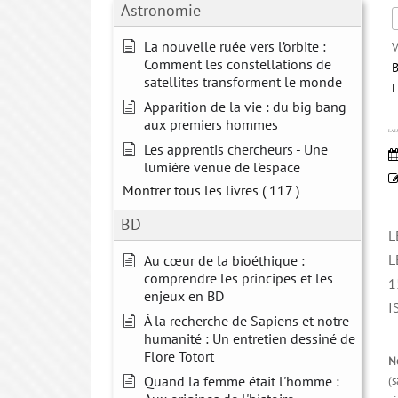
Astronomie
La nouvelle ruée vers l’orbite :
V
Comment les constellations de
B
satellites transforment le monde
Apparition de la vie : du big bang
aux premiers hommes
LA L
Les apprentis chercheurs - Une
lumière venue de l'espace
Montrer tous les livres
( 117 )
BD
L
L
Au cœur de la bioéthique :
comprendre les principes et les
1
enjeux en BD
I
À la recherche de Sapiens et notre
humanité : Un entretien dessiné de
Flore Totort
N
Quand la femme était l'homme :
(s