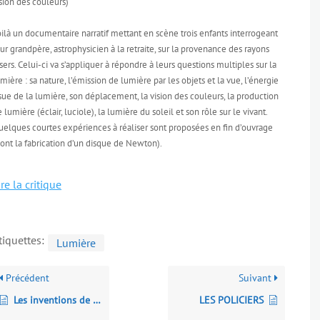
sion des couleurs)
ilà un documentaire narratif mettant en scène trois enfants interrogeant
ur grandpère, astrophysicien à la retraite, sur la provenance des rayons
sers. Celui-ci va s’appliquer à répondre à leurs questions multiples sur la
mière : sa nature, l’émission de lumière par les objets et la vue, l’énergie
sue de la lumière, son déplacement, la vision des couleurs, la production
 lumière (éclair, luciole), la lumière du soleil et son rôle sur le vivant.
uelques courtes expériences à réaliser sont proposées en fin d’ouvrage
ont la fabrication d’un disque de Newton).
ire la critique
tiquettes:
Lumière
Précédent
Suivant
Les inventions de Léonard de Vinci et de Jules Verne
LES POLICIERS