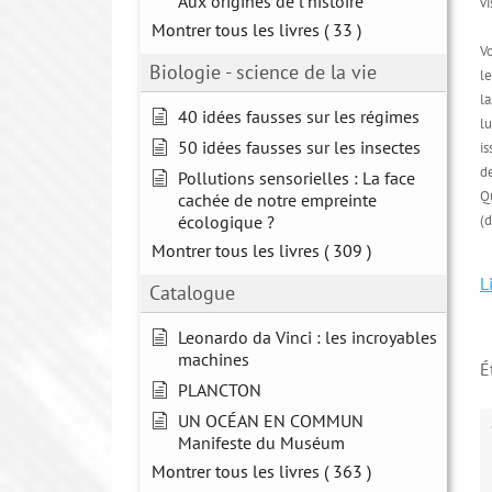
Aux origines de l'histoire
vi
Montrer tous les livres
( 33 )
Vo
Biologie - science de la vie
le
la
40 idées fausses sur les régimes
lu
50 idées fausses sur les insectes
is
de
Pollutions sensorielles : La face
Q
cachée de notre empreinte
écologique ?
(d
Montrer tous les livres
( 309 )
L
Catalogue
Leonardo da Vinci : les incroyables
machines
É
PLANCTON
UN OCÉAN EN COMMUN
Manifeste du Muséum
Montrer tous les livres
( 363 )