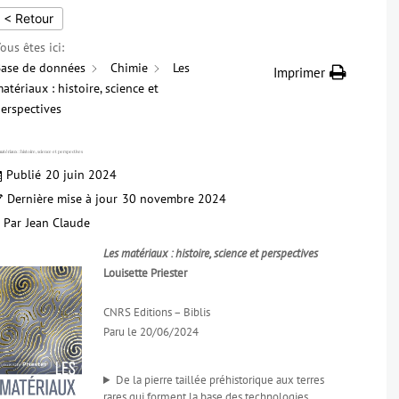
< Retour
ous êtes ici:
ase de données
Chimie
Les
Imprimer
atériaux : histoire, science et
erspectives
atériaux : histoire, science et perspectives
Publié
20 juin 2024
Dernière mise à jour
30 novembre 2024
Par
Jean Claude
Les matériaux : histoire, science et perspectives
Louisette Priester
CNRS Editions – Biblis
Paru le 20/06/2024
De la pierre taillée préhistorique aux terres
rares qui forment la base des technologies