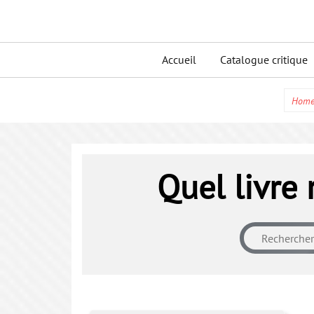
Skip
to
Primary
content
Accueil
Catalogue critique
menu
Hom
Quel livre