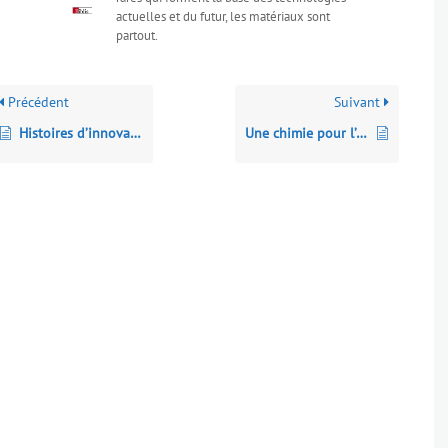
actuelles et du futur, les matériaux sont
partout.
Précédent
Suivant
Histoires d’innovation : trente aventures des Lumières à nos jours
Une chimie pour l’environnement