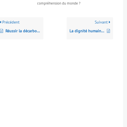
compréhension du monde ?
Précédent
Suivant
Réussir la décarbonation : des mobilités dans les territoires
La dignité humaine à l’heure de l’IA et des neurosciences