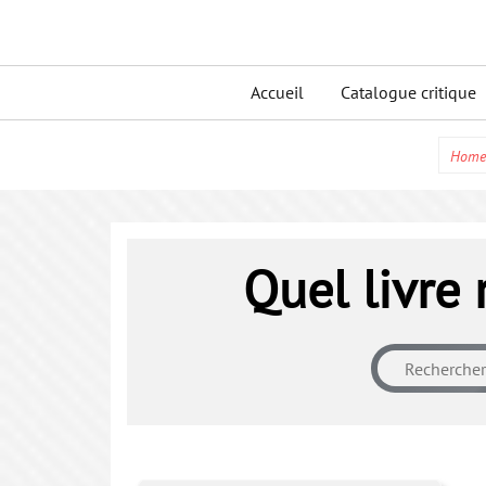
Skip
to
Primary
content
Accueil
Catalogue critique
menu
Home
Quel livre