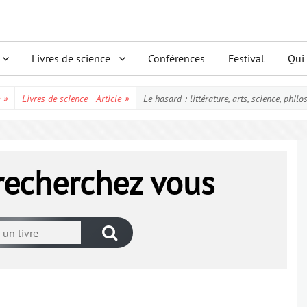
Livres de science
Conférences
Festival
Qui
»
Livres de science - Article
»
Le hasard : littérature, arts, science, phil
 recherchez vous