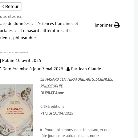
< Retour
ous êtes ici:
ase de données
Sciences humaines et
Imprimer
ociales
Le hasard : littérature, arts,
cience, philosophie
sard : littérature, arts, science, philosophie
Publié
10 avril 2025
Dernière mise à jour
7 mai 2025
Par
Jean Claude
LE HASARD : LITTERATURE, ARTS, SCIENCES,
PHILOSOPHIE
DUPRAT Anne
CNRS éditions
Paru le 10/04/2025
Pourquoi aimons-nous le hasard, et quel
rôle joue cette attirance dans notre