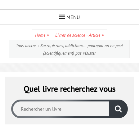
Skip
to
MENU
content
Home
»
Livres de science - Article
»
Tous accros : Sucre, écrans, addictions… pourquoi on ne peut
(scientifiquement) pas résister
Quel livre recherchez vous