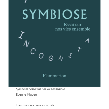
Symbiose : essai sur nos vies ensemble
Etienne Miqueu
Flammarion – Terra incognita