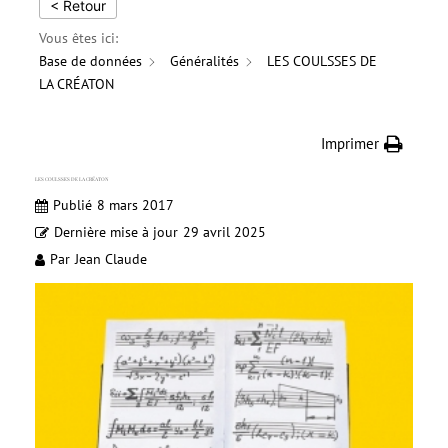
< Retour
Vous êtes ici:
Base de données
Généralités
LES COULSSES DE
LA CRÉATON
Imprimer
LES COULSSES DE LA CRÉATON
Publié
8 mars 2017
Dernière mise à jour
29 avril 2025
Par
Jean Claude