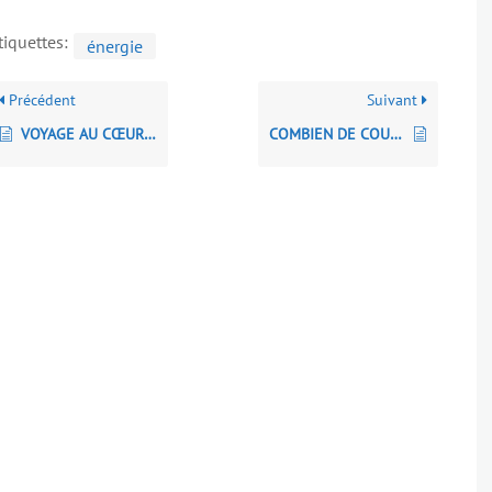
tiquettes:
énergie
Précédent
Suivant
VOYAGE AU CŒUR DE LA LUMIÈRE
COMBIEN DE COULEURS Y A-T-IL DANS L’ARC-EN-CIEL ?