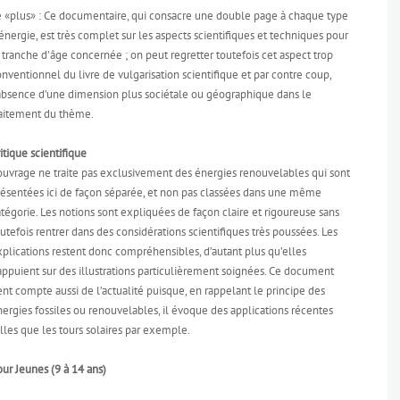
e «plus» : Ce documentaire, qui consacre une double page à chaque type
énergie, est très complet sur les aspects scientifiques et techniques pour
 tranche d’âge concernée ; on peut regretter toutefois cet aspect trop
nventionnel du livre de vulgarisation scientifique et par contre coup,
’absence d’une dimension plus sociétale ou géographique dans le
raitement du thème.
itique scientifique
’ouvrage ne traite pas exclusivement des énergies renouvelables qui sont
résentées ici de façon séparée, et non pas classées dans une même
tégorie. Les notions sont expliquées de façon claire et rigoureuse sans
utefois rentrer dans des considérations scientifiques très poussées. Les
plications restent donc compréhensibles, d’autant plus qu’elles
appuient sur des illustrations particulièrement soignées. Ce document
ent compte aussi de l’actualité puisque, en rappelant le principe des
ergies fossiles ou renouvelables, il évoque des applications récentes
lles que les tours solaires par exemple.
ur Jeunes (9 à 14 ans)