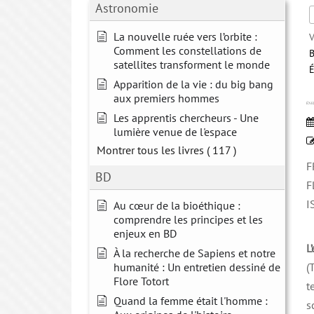
Astronomie
La nouvelle ruée vers l’orbite :
V
Comment les constellations de
B
satellites transforment le monde
Apparition de la vie : du big bang
aux premiers hommes
ÉNE
Les apprentis chercheurs - Une
lumière venue de l'espace
Montrer tous les livres
( 117 )
F
BD
F
I
Au cœur de la bioéthique :
comprendre les principes et les
enjeux en BD
L
À la recherche de Sapiens et notre
humanité : Un entretien dessiné de
(
Flore Totort
t
Quand la femme était l'homme :
s