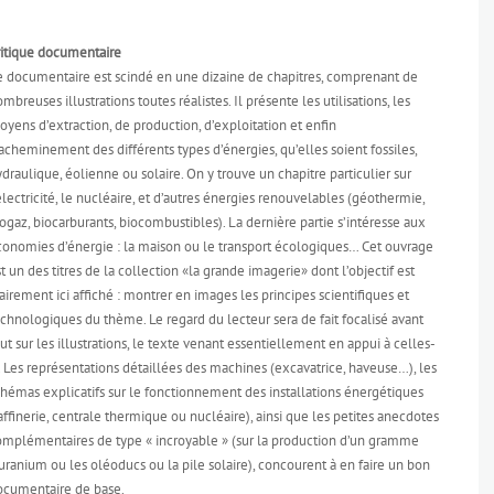
ritique documentaire
e documentaire est scindé en une dizaine de chapitres, comprenant de
mbreuses illustrations toutes réalistes. Il présente les utilisations, les
yens d’extraction, de production, d’exploitation et enfin
acheminement des différents types d’énergies, qu’elles soient fossiles,
draulique, éolienne ou solaire. On y trouve un chapitre particulier sur
électricité, le nucléaire, et d’autres énergies renouvelables (géothermie,
ogaz, biocarburants, biocombustibles). La dernière partie s’intéresse aux
conomies d’énergie : la maison ou le transport écologiques… Cet ouvrage
t un des titres de la collection «la grande imagerie» dont l’objectif est
airement ici affiché : montrer en images les principes scientifiques et
chnologiques du thème. Le regard du lecteur sera de fait focalisé avant
ut sur les illustrations, le texte venant essentiellement en appui à celles-
. Les représentations détaillées des machines (excavatrice, haveuse…), les
hémas explicatifs sur le fonctionnement des installations énergétiques
affinerie, centrale thermique ou nucléaire), ainsi que les petites anecdotes
omplémentaires de type « incroyable » (sur la production d’un gramme
uranium ou les oléoducs ou la pile solaire), concourent à en faire un bon
ocumentaire de base.