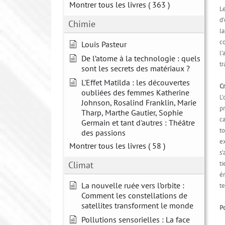
Montrer tous les livres
( 363 )
L
d’
Chimie
la
co
Louis Pasteur
l
De l’atome à la technologie : quels
t
sont les secrets des matériaux ?
L'Effet Matilda : les découvertes
Cr
oubliées des femmes Katherine
L
Johnson, Rosalind Franklin, Marie
p
Tharp, Marthe Gautier, Sophie
ca
Germain et tant d'autres : Théâtre
to
des passions
ex
Montrer tous les livres
( 58 )
s’
Climat
ti
én
La nouvelle ruée vers l’orbite :
te
Comment les constellations de
satellites transforment le monde
Po
Pollutions sensorielles : La face