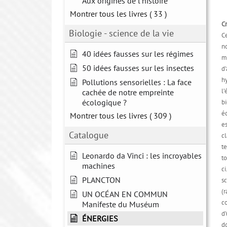
Aux origines de l'histoire
Montrer tous les livres
( 33 )
C
Biologie - science de la vie
C
no
40 idées fausses sur les régimes
mo
50 idées fausses sur les insectes
d’
hy
Pollutions sensorielles : La face
l’
cachée de notre empreinte
écologique ?
bi
é
Montrer tous les livres
( 309 )
es
Catalogue
cl
te
Leonardo da Vinci : les incroyables
to
machines
ci
PLANCTON
sc
(r
UN OCÉAN EN COMMUN
c
Manifeste du Muséum
d’
ÉNERGIES
d