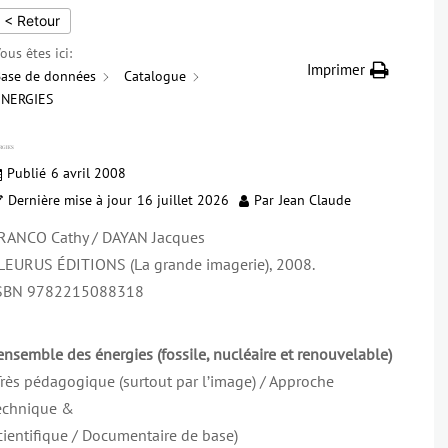
< Retour
ous êtes ici:
Imprimer
ase de données
Catalogue
ÉNERGIES
RGIES
Publié
6 avril 2008
Dernière mise à jour
16 juillet 2026
Par
Jean Claude
RANCO Cathy / DAYAN Jacques
LEURUS ÉDITIONS (La grande imagerie), 2008.
SBN 9782215088318
’ensemble des énergies (fossile, nucléaire et renouvelable)
Très pédagogique (surtout par l’image) / Approche
echnique &
cientifique / Documentaire de base)