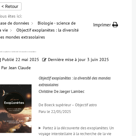
< Retour
ous êtes ici:
ase de données
Biologie - science de
Imprimer
a vie
Objectif exoplanètes : la diversité
es mondes extrasolaires
tif exoplanètes : la diversité des mondes extrasolaires
Publié
22 mai 2025
Dernière mise à jour
3 juin 2025
Par
Jean Claude
Objectif exoplanètes : la diversité des mondes
extrasolaires
Christine De Jaeger Lambec
De Boeck supérieur – Objectif astro
Paru le 22/05/2025
Partez à la découverte des exoplanètes. Un
voyage interstellaire à la recherche de la vie