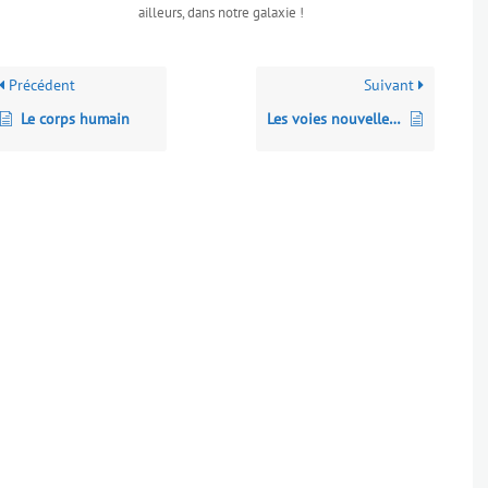
ailleurs, dans notre galaxie !
Précédent
Suivant
Le corps humain
Les voies nouvelles du géomimétisme : soigner le climat grâce au vivant