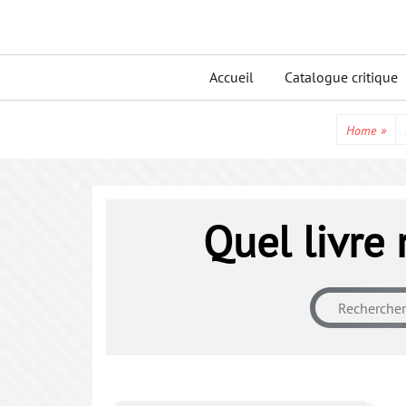
Skip
to
Primary
content
Accueil
Catalogue critique
menu
Home
»
Quel livre