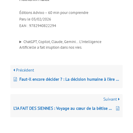
Éditions Advixo – 60 min pour comprendre
Paru le 03/02/2026
EAN : 9782940822294
ChatGPT, Copilot, Claude, Gemini… L’Intelligence
Artificielle a fait irruption dans nos vies.
Précédent
Faut-il encore décider ? : La décision humaine à l’ère de l’intelligence artificielle
Suivant
L’IA FAIT DES SIENNES : Voyage au cœur de la bêtise artificielle