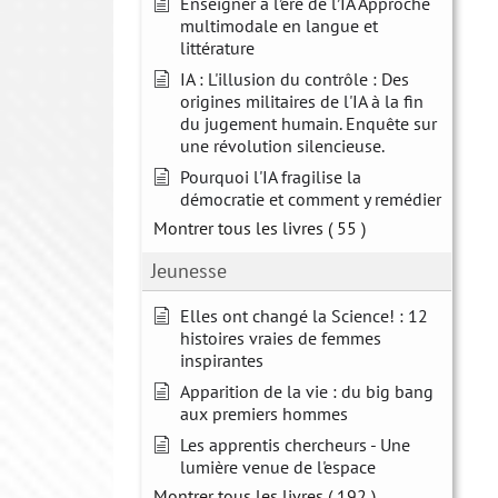
Enseigner à l’ère de l’IA Approche
multimodale en langue et
littérature
IA : L'illusion du contrôle : Des
origines militaires de l'IA à la fin
du jugement humain. Enquête sur
une révolution silencieuse.
Pourquoi l'IA fragilise la
démocratie et comment y remédier
Montrer tous les livres
( 55 )
Jeunesse
Elles ont changé la Science! : 12
histoires vraies de femmes
inspirantes
Apparition de la vie : du big bang
aux premiers hommes
Les apprentis chercheurs - Une
lumière venue de l'espace
Montrer tous les livres
( 192 )