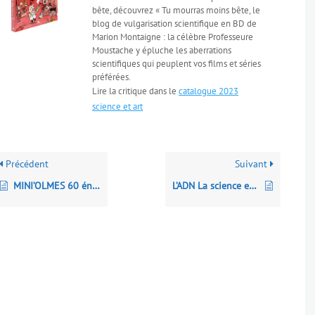
bête, découvrez « Tu mourras moins bête, le
blog de vulgarisation scientifique en BD de
Marion Montaigne : la célèbre Professeure
Moustache y épluche les aberrations
scientifiques qui peuplent vos films et séries
préférées.
Lire la critique dans le
catalogue 2023
science et art
Précédent
Suivant
MINI’OLMES 60 énigmes en BD à résoudre !
L’ADN La science en bandes dessinées