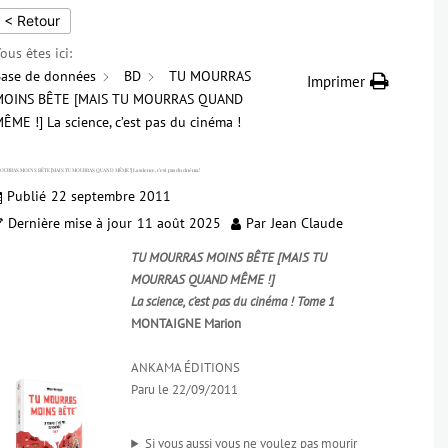
< Retour
ous êtes ici:
ase de données
BD
TU MOURRAS
Imprimer
MOINS BÊTE [MAIS TU MOURRAS QUAND
ÊME !] La science, c’est pas du cinéma !
OURRAS MOINS BÊTE [MAIS TU MOURRAS QUAND MÊME !] La science, c’est pas du cinéma !
Publié
22 septembre 2011
Dernière mise à jour
11 août 2025
Par
Jean Claude
TU MOURRAS MOINS BÊTE [MAIS TU
MOURRAS QUAND MÊME !]
La science, c’est pas du cinéma ! Tome 1
MONTAIGNE Marion
ANKAMA ÉDITIONS
Paru le 22/09/2011
Si vous aussi vous ne voulez pas mourir