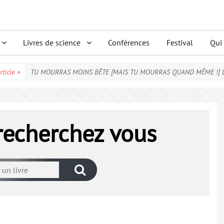
Livres de science
Conférences
Festival
Qui
rticle
»
TU MOURRAS MOINS BÊTE [MAIS TU MOURRAS QUAND MÊME !] La sc
 recherchez vous