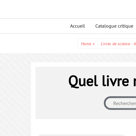
Skip
to
Primary
content
Accueil
Catalogue critique
menu
Home
»
Livres de science - A
Quel livre