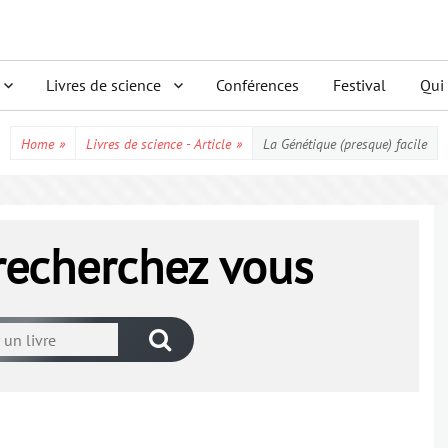
Livres de science
Conférences
Festival
Qui
Home
»
Livres de science - Article
»
La Génétique (presque) facile
 recherchez vous