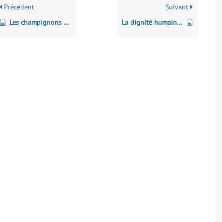
Précédent
Suivant
Les champignons de l’apocalypse
La dignité humaine à l’heure de l’IA et des neurosciences