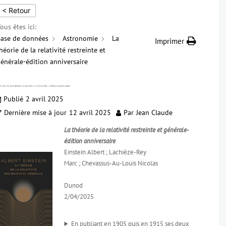
< Retour
ous êtes ici:
ase de données
Astronomie
La
Imprimer
héorie de la relativité restreinte et
énérale-édition anniversaire
éorie de la relativité restreinte et générale-édition anniversaire
Publié
2 avril 2025
Dernière mise à jour
12 avril 2025
Par
Jean Claude
La théorie de la relativité restreinte et générale-
édition anniversaire
Einstein Albert ; Lachièze-Rey
Marc ; Chevassus-Au-Louis Nicolas
Dunod
2/04/2025
En publiant en 1905 puis en 1915 ses deux