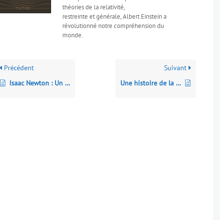
théories de la relativité,
restreinte et générale, Albert Einstein a
révolutionné notre compréhension du
monde.
Précédent
Suivant
Isaac Newton : Un destin fabuleux
Une histoire de la pensée rationnelle. Vol. 1. Les mythes et la raison : la physique de la préhistoire à Brahmagupta