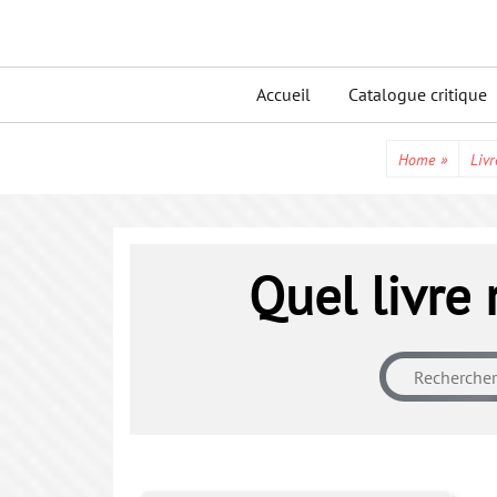
Skip
to
Primary
content
Accueil
Catalogue critique
menu
Home
»
Livr
Quel livre