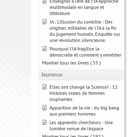
Enseigner à l’ère de l’IA Approche
multimodale en langue et
littérature
IA : L'illusion du contrôle : Des
origines militaires de l'IA à la fin
du jugement humain. Enquête sur
une révolution silencieuse.
Pourquoi l'IA fragilise la
démocratie et comment y remédier
Montrer tous les livres
( 55 )
Jeunesse
Elles ont changé la Science! : 12
histoires vraies de femmes
inspirantes
Apparition de la vie : du big bang
aux premiers hommes
Les apprentis chercheurs - Une
lumière venue de l'espace
Montrer tous les livres
( 192 )