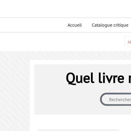
Skip
to
Primary
content
Accueil
Catalogue critique
menu
H
Quel livre