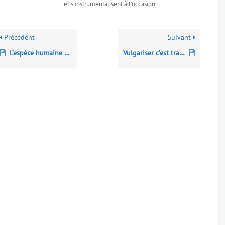
et s’instrumentalisent à l’occasion.
Précédent
Suivant
L’espèce humaine et la guerre : Des origines à la pax americana
Vulgariser c’est transformer