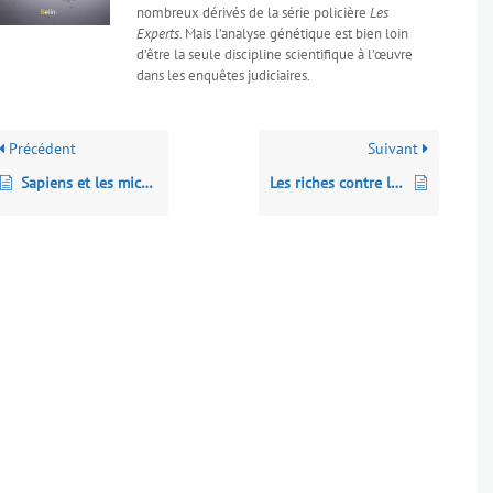
nombreux dérivés de la série policière
Les
Experts
. Mais l’analyse génétique est bien loin
d’être la seule discipline scientifique à l’œuvre
dans les enquêtes judiciaires.
Précédent
Suivant
Sapiens et les microbes : les épidémies d’autrefois
Les riches contre la planète : Violence oligarchique et chaos climatique