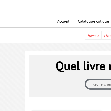
Skip
to
Primary
content
Accueil
Catalogue critique
menu
Home
»
Livre
Quel livre