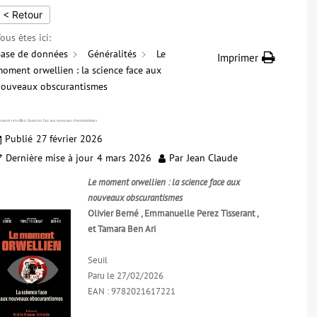
< Retour
ous êtes ici:
ase de données
Généralités
Le
Imprimer
oment orwellien : la science face aux
ouveaux obscurantismes
oment orwellien : la science face aux nouveaux obscurantismes
Publié
27 février 2026
Dernière mise à jour
4 mars 2026
Par
Jean Claude
Le moment orwellien : la science face aux
nouveaux obscurantismes
Olivier Berné , Emmanuelle Perez Tisserant ,
et Tamara Ben Ari
Seuil
Paru le 27/02/2026
EAN : 9782021617221