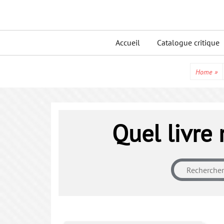
Skip
to
Primary
content
Accueil
Catalogue critique
menu
Home
»
Quel livre