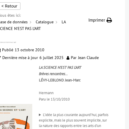
< Retour
ous êtes ici:
Imprimer
ase de données
Catalogue
LA
CIENCE N’EST PAS L’ART
CIENCE N’EST PAS L’ART
Publié
13 octobre 2010
Dernière mise à jour
6 juillet 2025
Par
Jean Claude
LA SCIENCE N’EST PAS L’ART
Brèves rencontres…
LÉVY-LEBLOND Jean-Marc
Hermann
Paru le 13/10/2010
L’idée la plus courante aujourd’hui, parfois
explicite, mais le plus souvent implicite, sur
la nature des rapports entre les arts d’un