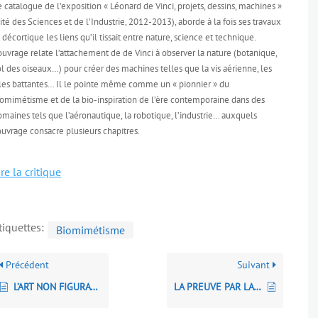
 catalogue de l’exposition « Léonard de Vinci, projets, dessins, machines »
ité des Sciences et de l’Industrie, 2012-2013), aborde à la fois ses travaux
 décortique les liens qu’il tissait entre nature, science et technique.
ouvrage relate l’attachement de de Vinci à observer la nature (botanique,
l des oiseaux…) pour créer des machines telles que la vis aérienne, les
iles battantes… Il le pointe même comme un « pionnier » du
iomimétisme et de la bio-inspiration de l’ère contemporaine dans des
maines tels que l’aéronautique, la robotique, l’industrie… auxquels
ouvrage consacre plusieurs chapitres.
ire la critique
tiquettes:
Biomimétisme
Précédent
Suivant
L’ART NON FIGURATIF NON OBJECTIF
LA PREUVE PAR LA SCIENCE À la découverte de la police technique et scientifique