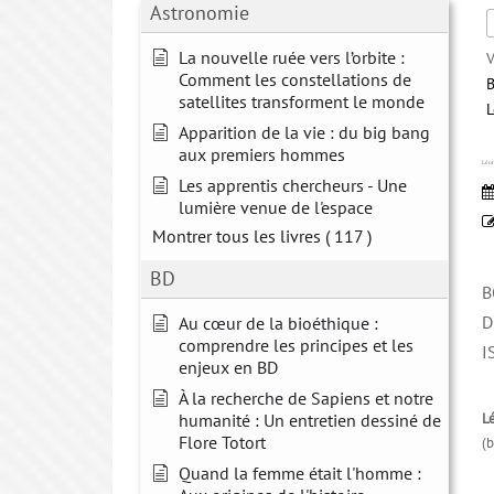
Astronomie
La nouvelle ruée vers l’orbite :
V
Comment les constellations de
B
satellites transforment le monde
L
Apparition de la vie : du big bang
aux premiers hommes
Léon
Les apprentis chercheurs - Une
lumière venue de l'espace
Montrer tous les livres
( 117 )
BD
B
D
Au cœur de la bioéthique :
comprendre les principes et les
I
enjeux en BD
À la recherche de Sapiens et notre
humanité : Un entretien dessiné de
Lé
Flore Totort
(b
Quand la femme était l'homme :