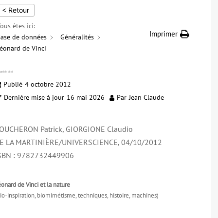
< Retour
ous êtes ici:
Imprimer
ase de données
Généralités
éonard de Vinci
ard de Vinci
Publié
4 octobre 2012
Dernière mise à jour
16 mai 2026
Par
Jean Claude
OUCHERON Patrick, GIORGIONE Claudio
E LA MARTINIÈRE/UNIVERSCIENCE, 04/10/2012
SBN : 9782732449906
onard de Vinci et la nature
io-inspiration, biomimétisme, techniques, histoire, machines)