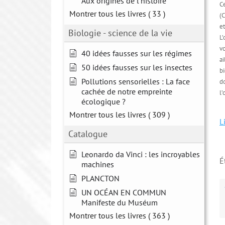
Aux origines de l'histoire
Ce
Montrer tous les livres
( 33 )
(C
et
Biologie - science de la vie
L’
vo
40 idées fausses sur les régimes
a
50 idées fausses sur les insectes
b
Pollutions sensorielles : La face
do
cachée de notre empreinte
l’
écologique ?
Montrer tous les livres
( 309 )
L
Catalogue
Leonardo da Vinci : les incroyables
É
machines
PLANCTON
UN OCÉAN EN COMMUN
Manifeste du Muséum
Montrer tous les livres
( 363 )