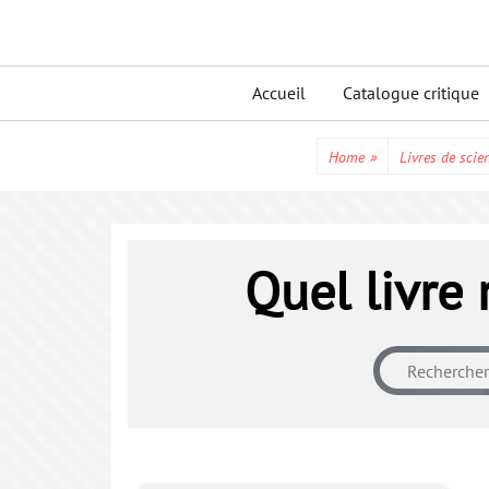
Skip
to
Primary
content
Accueil
Catalogue critique
menu
Home
»
Livres de scien
Quel livre