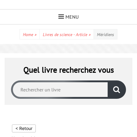
Skip
to
MENU
content
Home
»
Livres de science - Article
»
Méridiens
Quel livre recherchez vous
< Retour