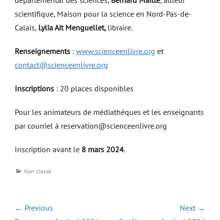
départemental des sciences,
Bernard Maitte
, auteur
scientifique, Maison pour la science en Nord-Pas-de-
Calais,
Lylia Ait Menguellet,
libraire.
Renseignements
:
www.scienceenlivre.org
et
contact@scienceenlivre.org
Inscriptions
: 20 places disponibles
Pour les animateurs de médiathèques et les enseignants
par courriel à reservation@scienceenlivre.org
Inscription avant le
8 mars 2024
.
Categories
Non classé
Navigation
← Previous
Next →