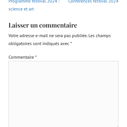
de
Previous
Next
Programme festival 2024 :
Conférences festival 2024
l’article
post:
post:
science et art
Laisser un commentaire
Votre adresse e-mail ne sera pas publiée.
Les champs
obligatoires sont indiqués avec
*
Commentaire
*