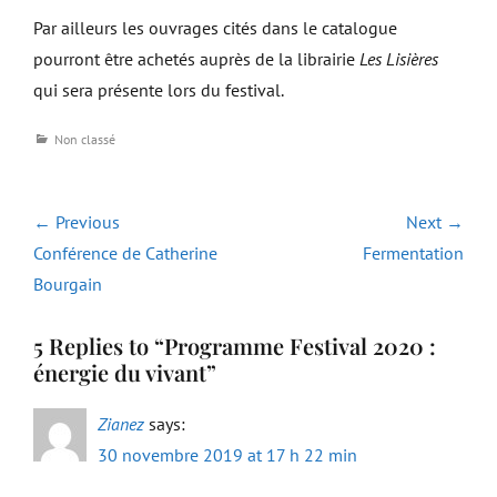
Par ailleurs les ouvrages cités dans le catalogue
pourront être achetés auprès de la librairie
Les Lisières
qui sera présente lors du festival.
Categories
Non classé
Navigation
← Previous
Next →
de
Previous
Next
Conférence de Catherine
Fermentation
l’article
post:
post:
Bourgain
5 Replies to “Programme Festival 2020 :
énergie du vivant”
Zianez
says:
30 novembre 2019 at 17 h 22 min