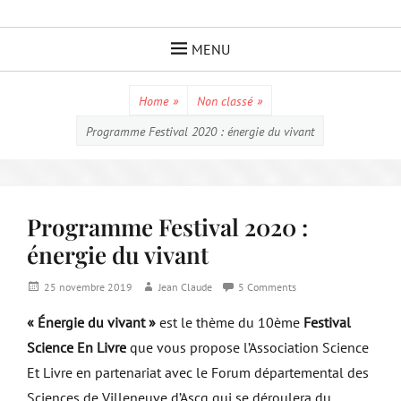
Skip
to
MENU
content
Home
»
Non classé
»
Programme Festival 2020 : énergie du vivant
Programme Festival 2020 :
énergie du vivant
Posted
Author
25 novembre 2019
Jean Claude
5 Comments
on
« Énergie du vivant »
est le thème du 10ème
Festival
Science En Livre
que vous propose l’Association Science
Et Livre en partenariat avec le Forum départemental des
Sciences de Villeneuve d’Ascq qui se déroulera du