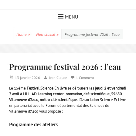
Skip
to
MENU
content
Home
»
Non classé
»
Programme festival 2026 : l’eau
Programme festival 2026 : l’eau
Posted
Author
13 janvier 2026
Jean Claude
1 Comment
on
Le 15ème
Fest
ival Science En livre
se déroulera les
jeudi 2 et
vendredi
3 avril à LILLIAD Learning center Innovation, cité scientifique, 59650
Villeneuve d’Ascq,
métro cité scientifique.
L’Association Science Et Livre
en partenariat avec le Forum départemental des Sciences de
Villeneuve d’Ascq vous propose :
Programme des ateliers