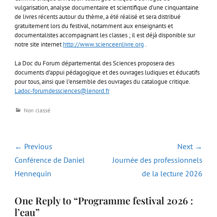
vulgarisation, analyse documentaire et scientifique d’une cinquantaine
de livres récents autour du thème, a été réalisé et sera distribué
gratuitement lors du festival, notamment aux enseignants et
documentalistes accompagnant les classes ; il est déjà disponible sur
notre site internet
http://www.scienceenlivre.org
.
La Doc du Forum départemental des Sciences proposera des
documents d’appui pédagogique et des ouvrages ludiques et éducatifs
pour tous, ainsi que l’ensemble des ouvrages du catalogue critique.
Ladoc-forumdessciences@lenord.fr
Categories
Non classé
Navigation
← Previous
Next →
de
Previous
Next
Conférence de Daniel
Journée des professionnels
l’article
post:
post:
Hennequin
de la lecture 2026
One Reply to “Programme festival 2026 :
l’eau”